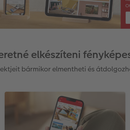
Ot
retné elkészíteni fényképe
jektjeit bármikor elmentheti és átdolgozh