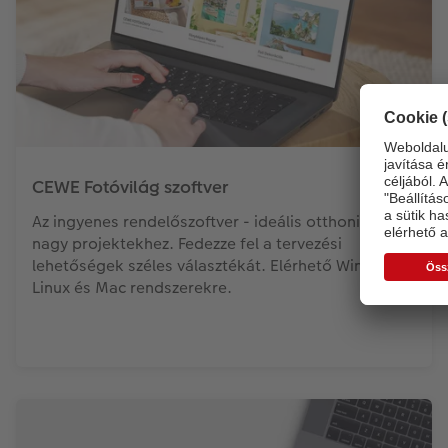
CEWE Fotóvilág szoftver
Az ingyenes rendelőszoftver - ideális otthoni és
nagy projektekhez. Fedezze fel a tervezési
lehetőségek széles választékát. Elérhető Windows,
Linux és Mac rendszerekre.