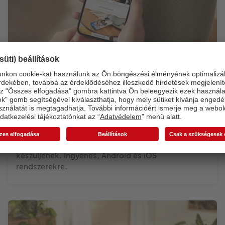
CEWE FOTÓ alkalmazás
A CEWE Fotó alkalmazással bárhol és bármikor
szerkesztheti és elmentheti projektjeit. A
legkényelmesebb módja annak, hogy okostelefonja
képeiből személyre szabott fotótermékek
készüljenek. Ingyenes, Android és iOS
rendszerekre.