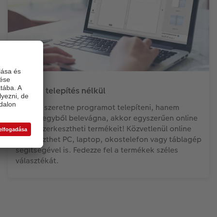
Online, telepítés nélkül
Ha nem szeretne programot telepíteni, hanem
inkább egyből belevágna, akkor egyszerűen online
is megszerkesztheti termékeit! Közvetlenül online
szerkeszthet PC, laptop, okostelefon vagy táblagép
segítségével is. Fedezze fel a termékek széles
választékát.