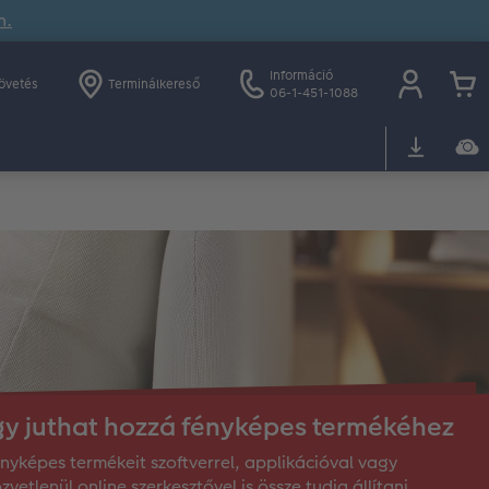
n.
Információ
övetés
Terminálkereső
06-1-451-1088
gy juthat hozzá fényképes termékéhez
nyképes termékeit szoftverrel, applikációval vagy
zvetlenül online szerkesztővel is össze tudja állítani.