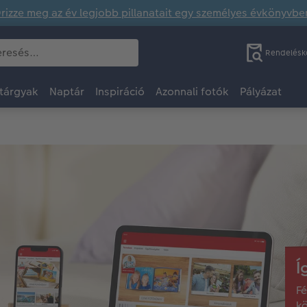
rizze meg az év legjobb pillanatait egy személyes évkönyvbe
Rendelésk
tárgyak
Naptár
Inspiráció
Azonnali fotók
Pályázat
Í
Fé
kö