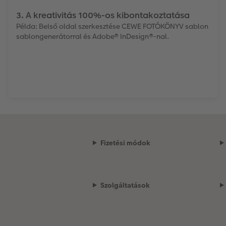
3. A kreativitás 100%-os kibontakoztatása
Példa: Belső oldal szerkesztése CEWE FOTÓKÖNYV sablon
sablongenerátorral és Adobe® InDesign®-nal.
Fizetési módok
Szolgáltatások