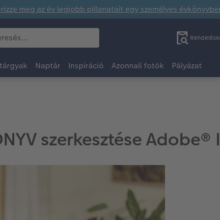
rizze meg az év legjobb pillanatait egy személyes évkönyvbe
Rendelésk
tárgyak
Naptár
Inspiráció
Azonnali fotók
Pályázat
YV szerkesztése Adobe® 