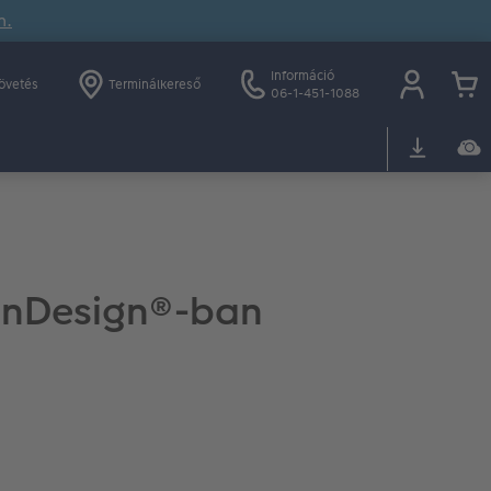
n.
Információ
övetés
Terminálkereső
06-1-451-1088
InDesign®-ban