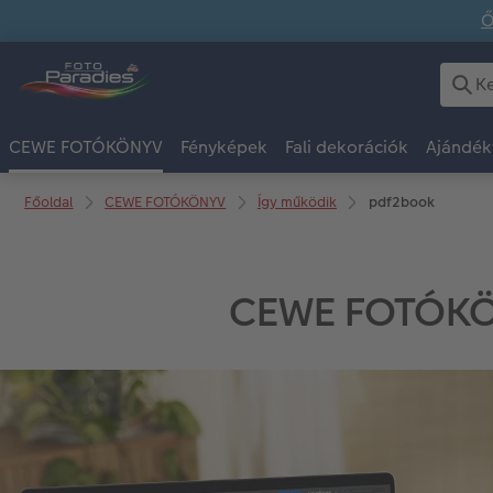
Ő
CEWE FOTÓKÖNYV
Fényképek
Fali dekorációk
Ajándék
Főoldal
CEWE FOTÓKÖNYV
Így működik
pdf2book
CEWE FOTÓKÖN