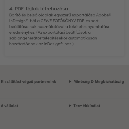
4. PDF-fájlok létrehozása
Borító és belső oldalak egyszerű exportálása Adobe®
InDesign®-ból a CEWE FOTÓKÖNYV PDF-export
beállításainak használatával a tökéletes nyomtatási
eredményhez. (Az exportálási beállítások a
sablongenerátor telepítésekor automatikusan
hozzáadódnak az InDesign®-hoz.)
Kiszállítást végző partnereink
Minőség & Megbízhatóság
A vállalat
Termékkínálat