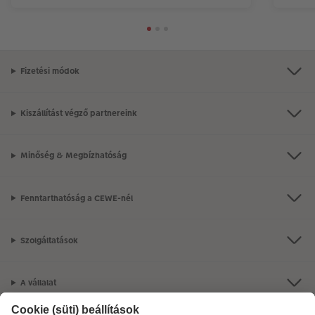
Fizetési módok
Kiszállítást végző partnereink
Minőség & Megbízhatóság
Fenntarthatóság a CEWE-nél
Szolgáltatások
A vállalat