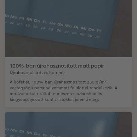
100%-ban újrahasznosított matt papír
Újrahasznosított és hófehér
A hófehér, 100%-ban újrahasznosított 250 g/m²
vastagságú papír selyemmatt felülettel rendelkezik. A
motívumokat ezáltal természetes színekben és
kiegyensúlyozott kontrasztokkal jeleníti meg.