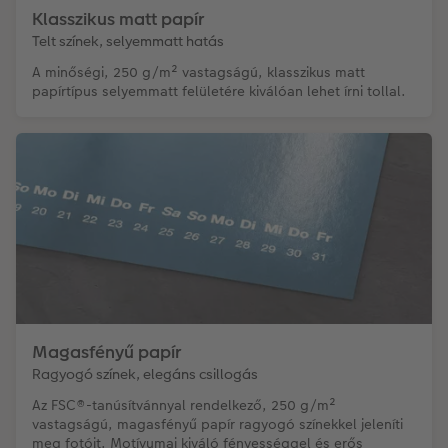
Klasszikus matt papír
Telt színek, selyemmatt hatás
A minőségi, 250 g/m² vastagságú, klasszikus matt
papírtípus selyemmatt felületére kiválóan lehet írni tollal.
Magasfényű papír
Ragyogó színek, elegáns csillogás
Az FSC®-tanúsítvánnyal rendelkező, 250 g/m²
vastagságú, magasfényű papír ragyogó színekkel jeleníti
meg fotóit. Motívumai kiváló fényességgel és erős