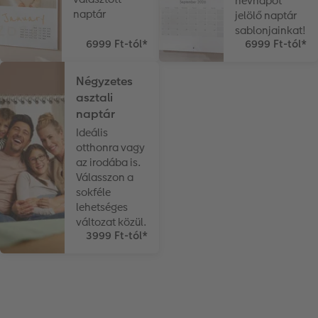
névnapot
naptár
jelölő naptár
sablonjainkat!
Azonnali fotókidolgozás
Fotókollázsok
CEWE myPhotos
Esküvő
6999 Ft-tól
*
6999 Ft-tól
*
Matrica nyomtatás azonnal
Fotószalag
Ballagás
Négyzetes
asztali
Kiegészítők
XXL Retró fotó
CEWE myPhotos
naptár
Ideális
CEWE myPhotos
Kiegészítők
otthonra vagy
az irodába is.
CEWE myPhotos
Válasszon a
sokféle
lehetséges
változat közül.
3999 Ft-tól
*