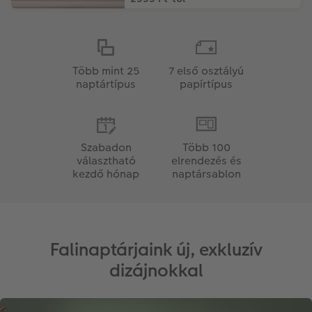
Több mint 25
7 első osztályú
naptártípus
papírtípus
Szabadon
Több 100
választható
elrendezés és
kezdő hónap
naptársablon
Falinaptárjaink új, exkluzív
dizájnokkal