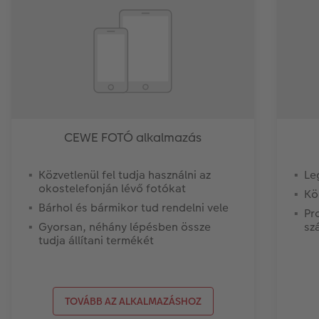
CEWE FOTÓ alkalmazás
Közvetlenül fel tudja használni az
Le
okostelefonján lévő fotókat
Kö
Bárhol és bármikor tud rendelni vele
Pr
Gyorsan, néhány lépésben össze
sz
tudja állítani termékét
TOVÁBB AZ ALKALMAZÁSHOZ