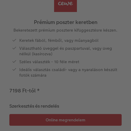
Vásárlói mintakönyvek
Matt Prints
Direkt nyomtatású alufotó
Üdvözlőkártyák
Kiegészítők
CEWE PHOTO AWARD FOTÓPÁLYÁZAT
Így működik
Képméretek
Galériafotó
Kiskedvencek világa
CEWE myPhotos
Fotózási tippek és trükkök
oftver
Prémium poszter keretben
Kids CEWE FOTÓKÖNYV
Prémium poszter
Habkarton
Iskolaszer és irodaszer
Hogyan készíts jobb képeket a telefonodd
Bekeretezett prémium posztere kifüggesztésre készen.
s
Keretek fából, fémből, vagy műanyagból
Art Collection CEWE FOTÓKÖNYV
Art Prints
Esküvői köszöntő tábla
Fényképes ajándékdobozok
Híreink
Választható üveggel és paszpartuval, vagy üveg
nélkül (kasírozva)
Kiegészítők
Fotókidolgozás normál
Poszterléc
Textíliák
CEWE sztorik
Széles választék - 10 féle méret
Ideális választás családi- vagy a nyaraláson készült
CEWE myPhotos
Fényképtároló dobozok
Hexxas
Art Prints
Egyedi ajándékötletek
fotók számára
Fotócsomagok
Fafotó
Fényképes naptárak
Ajándékötletek szeretteinek
7198 Ft-tól
*
Fotómatrica
Többrészes fali dekoráció
CEWE FOTÓKÖNYV Kids
Utazás
Szerkesztés és rendelés
Azonnali fotókidolgozás
Fotókollázsok
CEWE myPhotos
Esküvő
Matrica nyomtatás azonnal
Fotószalag
Ballagás