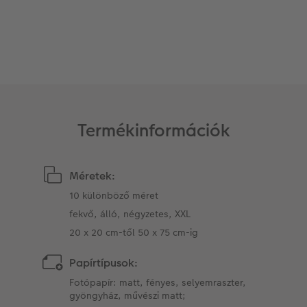
Kiegészítők
XXL Retró fotó
CEWE myPhotos
CEWE myPhotos
Kiegészítők
CEWE myPhotos
Termékinformációk
Méretek:
10 különböző méret
fekvő, álló, négyzetes, XXL
20 x 20 cm-től 50 x 75 cm-ig
Papírtípusok:
Fotópapír: matt, fényes, selyemraszter,
gyöngyház, művészi matt;