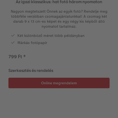
Az igazi klasszikus: hat fotó három nyomaton
Vásárlói mintakönyvek
Matt Prints
Direkt nyomtatású alufotó
Üdvözlőkártyák
Kiegészítők
CEWE PHOTO AWARD FOTÓPÁLYÁZAT
Nagyon megtetszett Önnek az egyik fotó? Rendelje meg
többféle verzióban csomagajánlatunkkal! A csomag két
darab 9 x 13 cm-es képet és egy négy kis képből álló
Így működik
Képméretek
Galériafotó
Kiskedvencek világa
CEWE myPhotos
Fotózási tippek és trükkök
nyomatot tartalmaz.
oftver
Két különböző méret több példányban
Kids CEWE FOTÓKÖNYV
Prémium poszter
Habkarton
Iskolaszer és irodaszer
Hogyan készíts jobb képeket a telefonodd
s
Márkás fotópapír
Art Collection CEWE FOTÓKÖNYV
Art Prints
Esküvői köszöntő tábla
Fényképes ajándékdobozok
Híreink
799 Ft
*
Kiegészítők
Fotókidolgozás normál
Poszterléc
Textíliák
CEWE sztorik
Szerkesztés és rendelés
CEWE myPhotos
Fényképtároló dobozok
Hexxas
Art Prints
Egyedi ajándékötletek
Fafotó
Fényképes naptárak
Ajándékötletek szeretteinek
Fotócsomagok
Fotómatrica
Többrészes fali dekoráció
CEWE FOTÓKÖNYV Kids
Utazás
Azonnali fotókidolgozás
Fotókollázsok
CEWE myPhotos
Esküvő