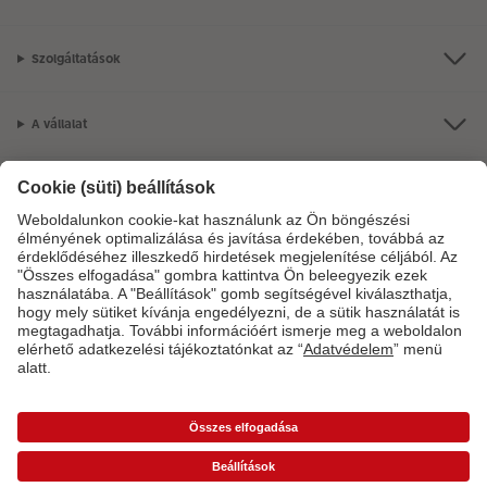
Szolgáltatások
A vállalat
Termékkínálat
CEWE Fotóvilág
Szolgáltatásainkkal vagy megrendelésével kapcsolatos kérdések esetén
hívjon minket telefonon:
06-1-451-1088
Hétfő-vasárnap: 8:00–17:00 óráig.