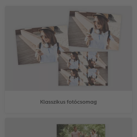
Klasszikus fotócsomag