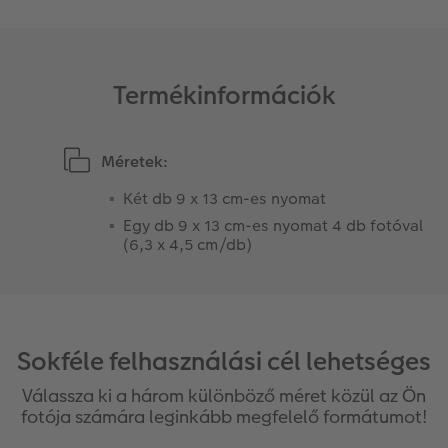
Matrica nyomtatás azonnal
Fotószalag
Ballagás
Kiegészítők
XXL Retró fotó
CEWE myPhotos
Termékinformációk
CEWE myPhotos
Kiegészítők
Méretek:
CEWE myPhotos
Két db 9 x 13 cm-es nyomat
Egy db 9 x 13 cm-es nyomat 4 db fotóval
(6,3 x 4,5 cm/db)
Sokféle felhasználási cél lehetséges
Válassza ki a három különböző méret közül az Ön
fotója számára leginkább megfelelő formátumot!