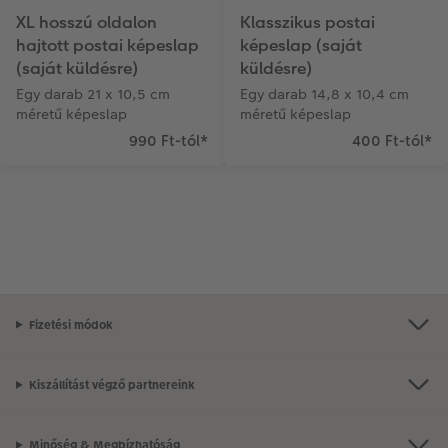
XL hosszú oldalon
Klasszikus postai
hajtott postai képeslap
képeslap (saját
(saját küldésre)
küldésre)
Egy darab 21 x 10,5 cm
Egy darab 14,8 x 10,4 cm
méretű képeslap
méretű képeslap
990 Ft-tól
*
400 Ft-tól
*
Fizetési módok
Kiszállítást végző partnereink
Minőség & Megbízhatóság