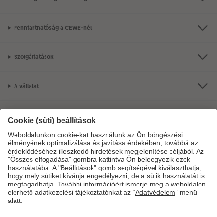
Fenntarthatóság a CEWE-nél
Szolgáltatások
A vállalat
Termékkínálat
CEWE Fotóvilág