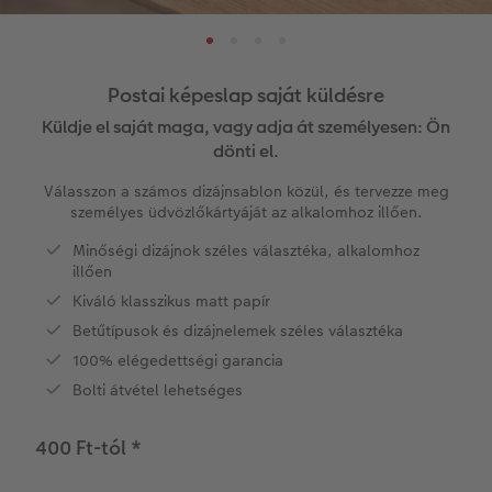
Évkönyvszerkesztés lépésről lépésre
Nagyméretű fotók fotópapíron
Térkép poszter
Hűtőmágnesek
Zsebnaptár
CEWE szerkesztési tippek
k
Könyvsablonok
Little Prints
Direkt nyomtatású akrilüveg fotó
Dekorációk
Határidőnaptár
CEWE videós podcast
Postai képeslap saját küldésre
Vásárlói mintakönyvek
Matt Prints
Direkt nyomtatású alufotó
Üdvözlőkártyák
Kiegészítők
CEWE PHOTO AWARD FOTÓPÁLYÁZAT
Küldje el saját maga, vagy adja át személyesen: Ön
dönti el.
Így működik
Képméretek
Galériafotó
Kiskedvencek világa
CEWE myPhotos
Fotózási tippek és trükkök
oftver
Válasszon a számos dizájnsablon közül, és tervezze meg
személyes üdvözlőkártyáját az alkalomhoz illően.
Kids CEWE FOTÓKÖNYV
Prémium poszter
Habkarton
Iskolaszer és irodaszer
Hogyan készíts jobb képeket a telefonodd
s
Minőségi dizájnok széles választéka, alkalomhoz
illően
Art Collection CEWE FOTÓKÖNYV
Art Prints
Esküvői köszöntő tábla
Fényképes ajándékdobozok
Híreink
Kiváló klasszikus matt papír
Betűtípusok és dizájnelemek széles választéka
Kiegészítők
Fotókidolgozás normál
Poszterléc
Textíliák
CEWE sztorik
100% elégedettségi garancia
CEWE myPhotos
Fényképtároló dobozok
Hexxas
Art Prints
Egyedi ajándékötletek
Bolti átvétel lehetséges
Fotócsomagok
Fafotó
Fényképes naptárak
Ajándékötletek szeretteinek
400 Ft-tól
*
Fotómatrica
Többrészes fali dekoráció
CEWE FOTÓKÖNYV Kids
Utazás