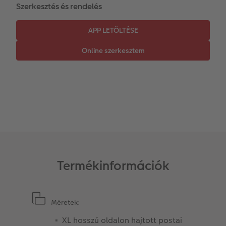
Szerkesztés és rendelés
Azonnali fotókidolgozás
Fotókollázsok
CEWE myPhotos
Esküvő
Matrica nyomtatás azonnal
Fotószalag
Ballagás
Kiegészítők
XXL Retró fotó
CEWE myPhotos
CEWE myPhotos
Kiegészítők
CEWE myPhotos
Termékinformációk
Méretek:
XL hosszú oldalon hajtott postai