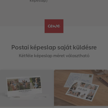
képeslap)
Postai képeslap saját küldésre
Kétféle képeslap méret választható