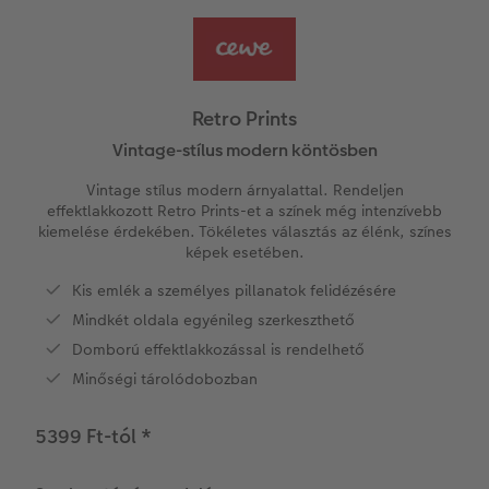
Vásárlói mintakönyvek
Matt Prints
Direkt nyomtatású alufotó
Üdvözlőkártyák
Kiegészítők
CEWE PHOTO AWARD FOTÓPÁLYÁZAT
Így működik
Képméretek
Galériafotó
Kiskedvencek világa
CEWE myPhotos
Fotózási tippek és trükkök
oftver
Retro Prints
Kids CEWE FOTÓKÖNYV
Prémium poszter
Habkarton
Iskolaszer és irodaszer
Hogyan készíts jobb képeket a telefonodd
Vintage-stílus modern köntösben
s
Vintage stílus modern árnyalattal. Rendeljen
Art Collection CEWE FOTÓKÖNYV
Art Prints
Esküvői köszöntő tábla
Fényképes ajándékdobozok
Híreink
effektlakkozott Retro Prints-et a színek még intenzívebb
kiemelése érdekében. Tökéletes választás az élénk, színes
képek esetében.
Kiegészítők
Fotókidolgozás normál
Poszterléc
Textíliák
CEWE sztorik
Kis emlék a személyes pillanatok felidézésére
CEWE myPhotos
Fényképtároló dobozok
Hexxas
Egyedi ajándékötletek
Art Prints
Mindkét oldala egyénileg szerkeszthető
Domború effektlakkozással is rendelhető
Fotócsomagok
Fafotó
Fényképes naptárak
Ajándékötletek szeretteinek
Minőségi tárolódobozban
Fotómatrica
Többrészes fali dekoráció
CEWE FOTÓKÖNYV Kids
Utazás
5399 Ft-tól
*
Azonnali fotókidolgozás
Fotókollázsok
CEWE myPhotos
Esküvő