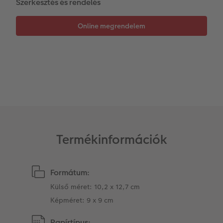
Szerkesztés és rendelés
Matrica nyomtatás azonnal
Fotószalag
Ballagás
Kiegészítők
XXL Retró fotó
CEWE myPhotos
CEWE myPhotos
Kiegészítők
CEWE myPhotos
Termékinformációk
Formátum:
Külső méret: 10,2 x 12,7 cm
Képméret: 9 x 9 cm
Papírtípus: