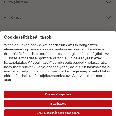
Szolgáltatások
letöltés után: fotók kiválasztása, effektek hozzáadása, és már
úton is vannak a Retro Prints-ek az Ön otthonába.
A vállalat
Termékkínálat
CEWE Fotóvilág
Szolgáltatásainkkal vagy megrendelésével kapcsolatos kérdések esetén
hívjon minket telefonon:
06-1-451-1088
Hétfő-vasárnap: 8:00–17:00 óráig.
*Az árak ajánlott fogyasztói árak és az ÁFÁ-t tartalmazzák, de nem tartalmazzák a
szállítási költséget (üzletben történő átvétel esetén sem).
Árlisták
A képen látható