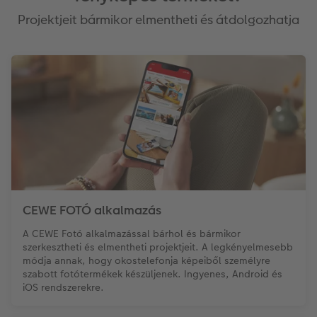
Azonnali fotókidolgozás
Fotókollázsok
CEWE myPhotos
Esküvő
Projektjeit bármikor elmentheti és átdolgozhatja
Matrica nyomtatás azonnal
Fotószalag
Ballagás
Kiegészítők
XXL Retró fotó
CEWE myPhotos
CEWE myPhotos
Kiegészítők
CEWE myPhotos
CEWE FOTÓ alkalmazás
A CEWE Fotó alkalmazással bárhol és bármikor
szerkesztheti és elmentheti projektjeit. A legkényelmesebb
módja annak, hogy okostelefonja képeiből személyre
szabott fotótermékek készüljenek. Ingyenes, Android és
iOS rendszerekre.