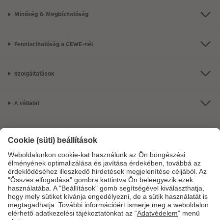
Minőség & Megbízhatóság
Fenntarthatóság a CEWE-nél
Szolgáltatások
A vállalat
Termékkínálat
CEWE Fotóvilág