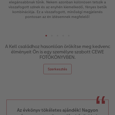
elegánsabbnak tűnik. Nekem azonban különösen tetszik a
visszafogott színek és az enyhén kiemelkedő, fényes betűk
kombinációja. Ez a visszafogott, minőségi megjelenés
pontosan az én ízlésemnek megfelelő!
A Kell családhoz hasonlóan örökítse meg kedvenc
élményeit Ön is egy személyre szabott CEWE
FOTÓKÖNYVBEN.
Szerkesztés
Az évkönyv tökéletes ajándék! Nagyon