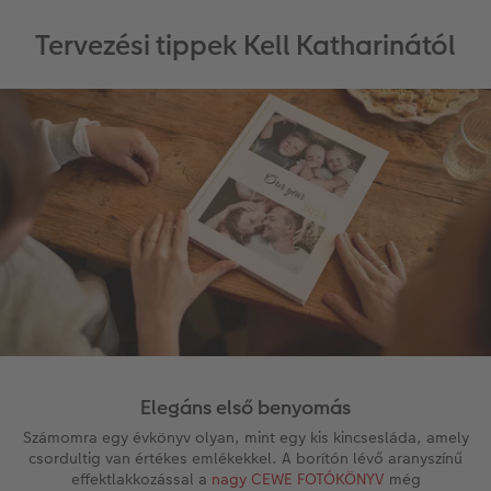
Tervezési tippek Kell Katharinától
Elegáns első benyomás
Számomra egy évkönyv olyan, mint egy kis kincsesláda, amely
csordultig van értékes emlékekkel. A borítón lévő aranyszínű
effektlakkozással a
nagy CEWE FOTÓKÖNYV
még