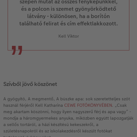
szépen mutat az összes fényképünkkel,
és a polcon is szemet gyönyörködtető
látvány - különösen, ha a borítón
található felirat és cím effektlakkozott.
Kell Viktor
Szívből jövő köszönet
A gyógyító, A megmentő, A büszke apa: sok szeretetteljes szót
használ férjéről Kell Katharina
CEWE FOTÓKÖNYVÉBEN
. „Csak
meg akartam köszönni, hogy ilyen nagyszerű férj és apa vagy” -
mondja a háromgyermekes anyuka, miközben együtt lapozgatják
a sellős tortáról, a házi készítésú kekeszekről, a
születésnapokról és az iskolakezdésről készült fotókat