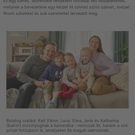
Ez egy színes, időrendbe rendezett fotókkal teli visszatekintés,
melynek a bevezetése egy kézzel írt szívhez szóló üzenet, melyet
Kiegészítők
XXL Retró fotó
CEWE myPhotos
finom színekkel és sok szeretettel tervezett meg.
CEWE myPhotos
Kiegészítők
CEWE myPhotos
Boldog család: Kell Viktor, Luca, Elina, Janis és Katharina
(balról) mosolyognak a kamerába - nemcsak itt, hanem a sok
privát fotózáson is, amelyeket ők maguk szerveznek.