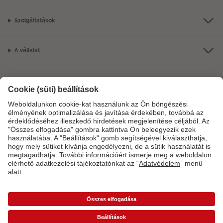
Szolgáltatások
A vállalat
Termékkínálat
CEWE Fotóvilág
Szolgáltatásainkkal vagy megrendelésével kapcsolatos kérdések esetén
hívjon minket telefonon:
06-1-451-1088
Hétfő-vasárnap: 8:00–17:00 óráig.