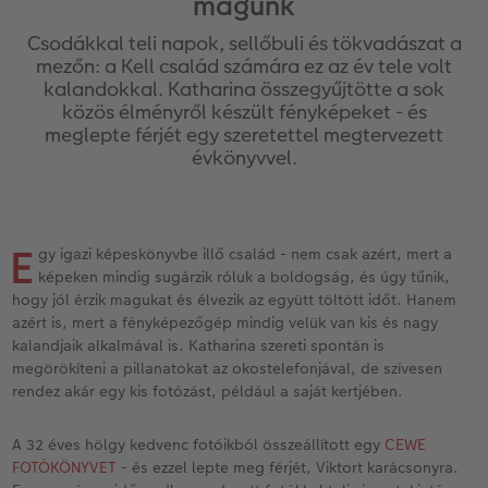
magunk
Vásárlói mintakönyvek
Matt Prints
Direkt nyomtatású alufotó
Üdvözlőkártyák
Kiegészítők
CEWE PHOTO AWARD FOTÓPÁLYÁZAT
Csodákkal teli napok, sellőbuli és tökvadászat a
Így működik
Képméretek
Galériafotó
Kiskedvencek világa
CEWE myPhotos
Fotózási tippek és trükkök
mezőn: a Kell család számára ez az év tele volt
oftver
kalandokkal. Katharina összegyűjtötte a sok
közös élményről készült fényképeket - és
Kids CEWE FOTÓKÖNYV
Prémium poszter
Habkarton
Iskolaszer és irodaszer
Hogyan készíts jobb képeket a telefonodd
s
meglepte férjét egy szeretettel megtervezett
évkönyvvel.
Art Collection CEWE FOTÓKÖNYV
Art Prints
Esküvői köszöntő tábla
Fényképes ajándékdobozok
Híreink
Kiegészítők
Fotókidolgozás normál
Poszterléc
Textíliák
CEWE sztorik
E
gy igazi képeskönyvbe illő család - nem csak azért, mert a
CEWE myPhotos
Fényképtároló dobozok
Hexxas
Art Prints
Egyedi ajándékötletek
képeken mindig sugárzik róluk a boldogság, és úgy tűnik,
hogy jól érzik magukat és élvezik az együtt töltött időt. Hanem
Fotócsomagok
Fafotó
Fényképes naptárak
Ajándékötletek szeretteinek
azért is, mert a fényképezőgép mindig velük van kis és nagy
kalandjaik alkalmával is. Katharina szereti spontán is
megörökíteni a pillanatokat az okostelefonjával, de szívesen
Fotómatrica
Többrészes fali dekoráció
CEWE FOTÓKÖNYV Kids
Utazás
rendez akár egy kis fotózást, például a saját kertjében.
Azonnali fotókidolgozás
Fotókollázsok
CEWE myPhotos
Esküvő
A 32 éves hölgy kedvenc fotóikból összeállított egy
CEWE
FOTÓKÖNYVET
- és ezzel lepte meg férjét, Viktort karácsonyra.
Matrica nyomtatás azonnal
Fotószalag
Ballagás