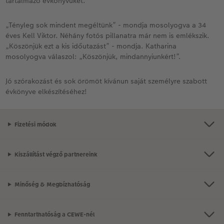
tartalmazó évkönyvüket.
„Tényleg sok mindent megéltünk” - mondja mosolyogva a 34
éves Kell Viktor. Néhány fotós pillanatra már nem is emlékszik.
„Köszönjük ezt a kis időutazást” - mondja. Katharina
mosolyogva válaszol: „Köszönjük, mindannyiunkért!”.
Jó szórakozást és sok örömöt kívánun saját személyre szabott
évkönyve elkészítéséhez!
Fizetési módok
Kiszállítást végző partnereink
Minőség & Megbízhatóság
Fenntarthatóság a CEWE-nél