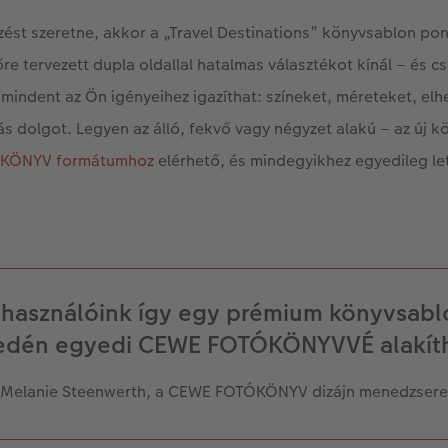
zést szeretne, akkor a „Travel Destinations” könyvsablon po
re tervezett dupla oldallal hatalmas választékot kínál – és c
 mindent az Ön igényeihez igazíthat: színeket, méreteket, elh
s dolgot. Legyen az álló, fekvő vagy négyzet alakú – az új 
KÖNYV formátumhoz
elérhető, és mindegyikhez egyedileg let
lhasználóink így egy prémium könyvsabl
edén egyedi CEWE FOTÓKÖNYVVÉ alakíth
Melanie Steenwerth, a CEWE FOTÓKÖNYV dizájn menedzsere