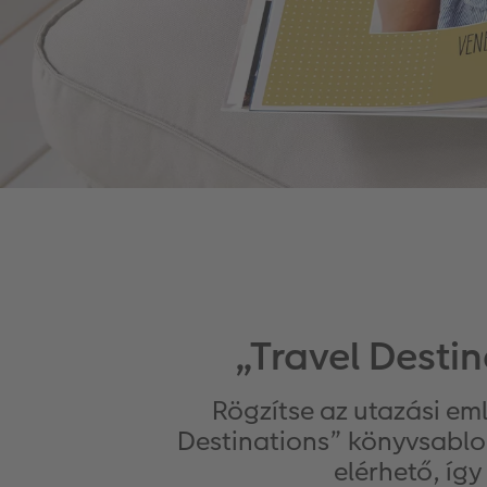
„Travel Desti
Rögzítse az utazási eml
Destinations” könyvsabl
elérhető, íg