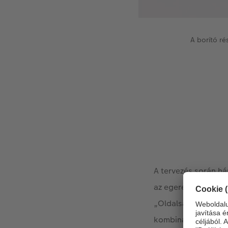
A borító ré
A tervezés során há
az egeret a „Travel
„Oldalsablonok megj
kombinálja a fotóka