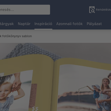
Rendelésk
tárgyak
Naptár
Inspiráció
Azonnali fotók
Pályázat
k fotókönynyv sablon