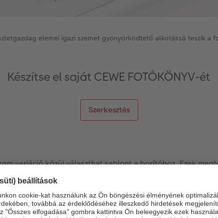
szletgazdag elemei igazi szemet gyönyörködtető alkotássá teszik a 
Készítse el saját CEWE FOTÓKÖNYV-ét
Szerkesztés
rom variáció közül választhat sablont a borítóhoz. Ezek meg
 Destinations” könyvsablon fölé a szerkesztőben, amíg megjel
elenítése” szöveg. Ha erre kattint, megjelenik a három borí
t, a szöveget és a scrapbook stílusú grafikai elemeket kül