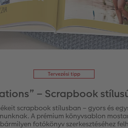
Tervezési tipp
nations” – Scrapbook stílu
ékeit scrapbook stílusban – gyors és egys
onunknak. A prémium könyvsablon most
y bármilyen fotókönyv szerkesztéséhez fel