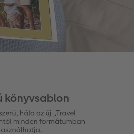
sú könyvsablon
zerű, hála az új „Travel
antól minden formátumban
használhatja.