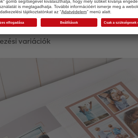
féle komponensekkel való kreatív tervezés miatt a borító m
lesz az utazásáról készült fotókönyvének.
ezési variációk