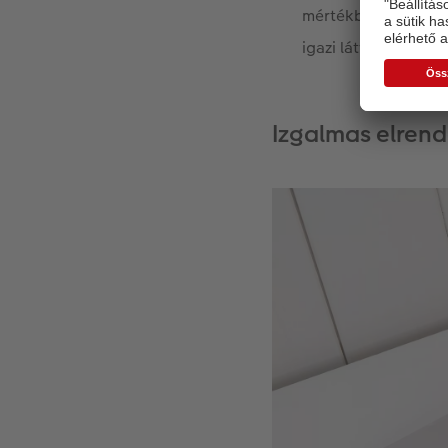
mértékben. A külön
igazi látványosság 
Izgalmas elrend