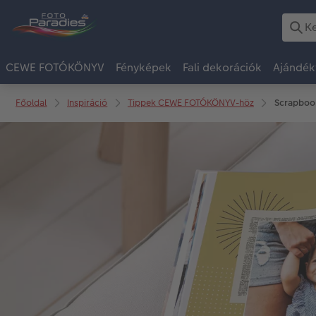
CEWE FOTÓKÖNYV
Fényképek
Fali dekorációk
Ajándék
Főoldal
Inspiráció
Tippek CEWE FOTÓKÖNYV-höz
Scrapboo