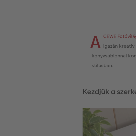
A
CEWE Fotóvilá
igazán kreatív
könyvsablonnal kön
stílusban.
Kezdjük a szerk