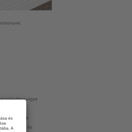
fotókönyvet.
tekintéséhez vigye
enik a
tó. Mindegyik
önböző módon és