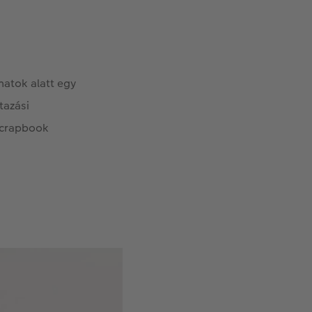
natok alatt egy
tazási
 scrapbook