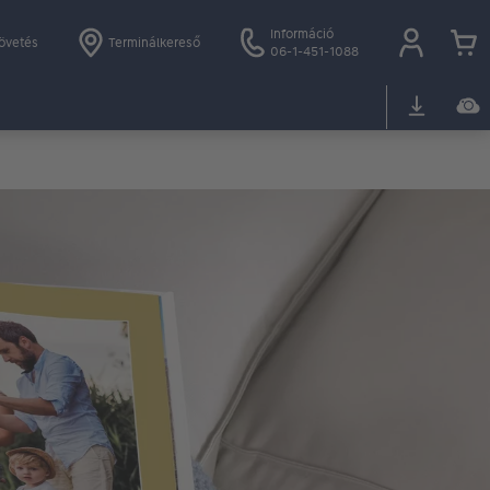
Információ
övetés
Terminálkereső
06-1-451-1088