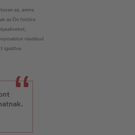
ntosan az, amire
sak az Ön fotóira
elyezéseket,
könyvsablon ráadásul
t igazítva.
ont
atnak.