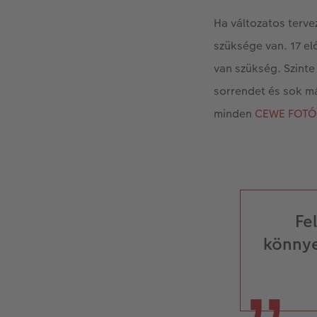
Ha változatos terve
szüksége van. 17 elő
van szükség. Szinte
sorrendet és sok má
minden
CEWE FOTÓ
Fe
könny