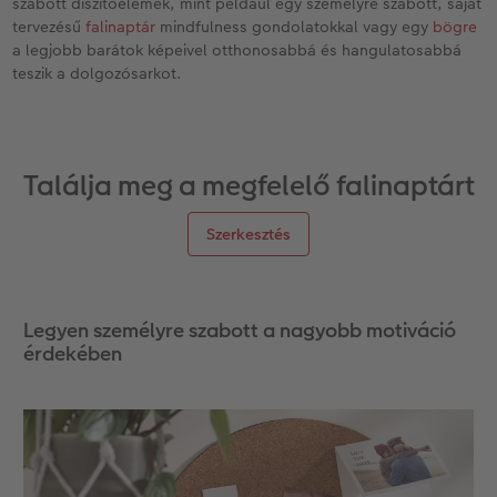
szabott díszítőelemek, mint például egy személyre szabott, saját
tervezésű
falinaptár
mindfulness gondolatokkal vagy egy
bögre
a legjobb barátok képeivel otthonosabbá és hangulatosabbá
teszik a dolgozósarkot.
Találja meg a megfelelő falinaptárt
Szerkesztés
Legyen személyre szabott a nagyobb motiváció
érdekében