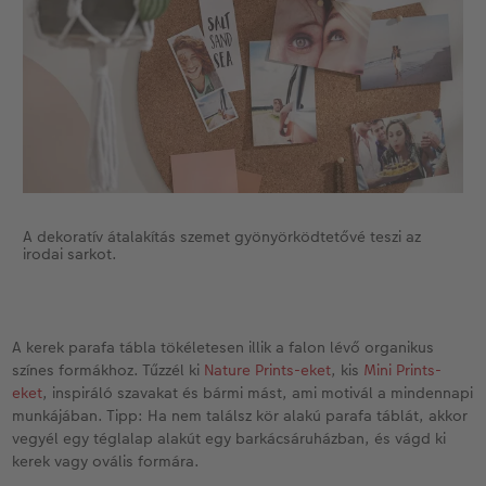
A dekoratív átalakítás szemet gyönyörködtetővé teszi az
irodai sarkot.
A kerek parafa tábla tökéletesen illik a falon lévő organikus
színes formákhoz. Tűzzél ki
Nature Prints-eket
, kis
Mini Prints-
eket
, inspiráló szavakat és bármi mást, ami motivál a mindennapi
munkájában. Tipp: Ha nem találsz kör alakú parafa táblát, akkor
vegyél egy téglalap alakút egy barkácsáruházban, és vágd ki
kerek vagy ovális formára.