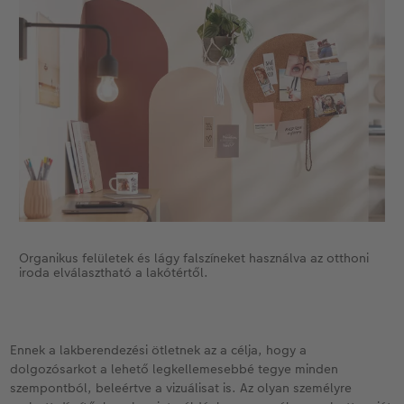
Kiegészítők
XXL Retró fotó
CEWE myPhotos
CEWE myPhotos
Kiegészítők
CEWE myPhotos
Organikus felületek és lágy falszíneket használva az otthoni
iroda elválasztható a lakótértől.
Ennek a lakberendezési ötletnek az a célja, hogy a
dolgozósarkot a lehető legkellemesebbé tegye minden
szempontból, beleértve a vizuálisat is. Az olyan személyre