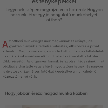
és fényképekkel
Vásárlói mintakönyvek
Matt Prints
Direkt nyomtatású alufotó
Üdvözlőkártyák
Kiegészítők
CEWE PHOTO AWARD FOTÓPÁLYÁZAT
Legyenek szépen megrajzolva a határok: Hogyan
Így működik
Képméretek
Galériafotó
Kiskedvencek világa
CEWE myPhotos
Fotózási tippek és trükkök
hozzunk létre egy jó hangulatú munkahelyet
oftver
otthon?
Kids CEWE FOTÓKÖNYV
Prémium poszter
Habkarton
Iskolaszer és irodaszer
Hogyan készíts jobb képeket a telefonodd
s
Art Collection CEWE FOTÓKÖNYV
Art Prints
Esküvői köszöntő tábla
Fényképes ajándékdobozok
Híreink
A
z otthoni munkavégzésnek megvannak az előnyei, de
gyakran hiányzik a térbeli elválasztás, elkülönítés a privát
Kiegészítők
Fotókidolgozás normál
Poszterléc
Textíliák
CEWE sztorik
szférától. Még ha nincs is igazi irodád otthon, színes falfelületek
használatával vizuálisan elkülönítheted az íróasztalt a lakótér
CEWE myPhotos
Fényképtároló dobozok
Hexxas
Art Prints
Egyedi ajándékötletek
többi részétől. Az organikus formák és az olyan lágy színek, mint
például a chai latte vagy a kávé, nyugtatóan hatnak, és nagyon
Fotócsomagok
Fafotó
Fényképes naptárak
Ajándékötletek szeretteinek
is divatosak. Személyes fotókkal kiegészítve a munkahely jó
közérzetű hellyé válik.
Fotómatrica
Többrészes fali dekoráció
CEWE FOTÓKÖNYV Kids
Utazás
Hogy jobban érezd magad munka közben
Azonnali fotókidolgozás
Fotókollázsok
CEWE myPhotos
Esküvő
Matrica nyomtatás azonnal
Fotószalag
Ballagás