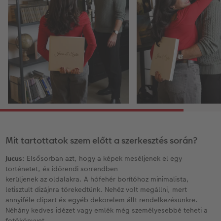
Mit tartottatok szem előtt a szerkesztés során?
Jucus
: Elsősorban azt, hogy a képek meséljenek el egy
történetet, és időrendi sorrendben
kerüljenek az oldalakra. A hófehér borítóhoz minimalista,
letisztult dizájnra törekedtünk. Nehéz volt megállni, mert
annyiféle clipart és egyéb dekorelem állt rendelkezésünkre.
Néhány kedves idézet vagy emlék még személyesebbé teheti a
fotókönyvet.