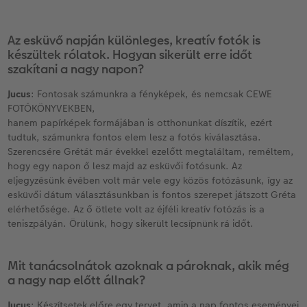
Az esküvő napján különleges, kreatív fotók is
készültek rólatok. Hogyan sikerült erre időt
szakítani a nagy napon?
Jucus
: Fontosak számunkra a fényképek, és nemcsak CEWE
FOTÓKÖNYVEKBEN,
hanem papírképek formájában is otthonunkat díszítik, ezért
tudtuk, számunkra fontos elem lesz a fotós kiválasztása.
Szerencsére Grétát már évekkel ezelőtt megtaláltam, reméltem,
hogy egy napon ő lesz majd az esküvői fotósunk. Az
eljegyzésünk évében volt már vele egy közös fotózásunk, így az
esküvői dátum választásunkban is fontos szerepet játszott Gréta
elérhetősége. Az ő ötlete volt az éjféli kreatív fotózás is a
teniszpályán. Örülünk, hogy sikerült lecsípnünk rá időt.
Mit tanácsolnátok azoknak a pároknak, akik még
a nagy nap előtt állnak?
Jucus
: Készítsetek előre egy tervet, amin a nap fontos eseményei