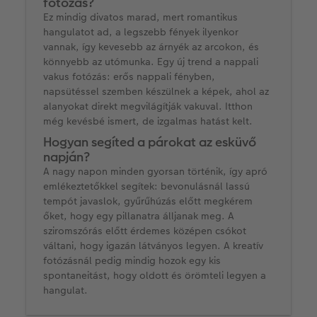
fotózás?
Ez mindig divatos marad, mert romantikus
hangulatot ad, a legszebb fények ilyenkor
vannak, így kevesebb az árnyék az arcokon, és
könnyebb az utómunka. Egy új trend a nappali
vakus fotózás: erős nappali fényben,
napsütéssel szemben készülnek a képek, ahol az
alanyokat direkt megvilágítják vakuval. Itthon
még kevésbé ismert, de izgalmas hatást kelt.
Hogyan segíted a párokat az esküvő
napján?
A nagy napon minden gyorsan történik, így apró
emlékeztetőkkel segítek: bevonulásnál lassú
tempót javaslok, gyűrűhúzás előtt megkérem
őket, hogy egy pillanatra álljanak meg. A
sziromszórás előtt érdemes középen csókot
váltani, hogy igazán látványos legyen. A kreatív
fotózásnál pedig mindig hozok egy kis
spontaneitást, hogy oldott és örömteli legyen a
hangulat.