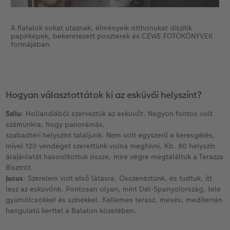
A fiatalok sokat utaznak, élményeik otthonukat díszítik
papírképek, bekeretezett poszterek és CEWE FOTÓKÖNYVEK
formájában.
Hogyan választottátok ki az esküvői helyszínt?
Szilu
: Hollandiából szerveztük az esküvőt. Nagyon fontos volt
számunkra, hogy panorámás,
szabadtéri helyszínt találjunk. Nem volt egyszerű a keresgélés,
mivel 120 vendéget szerettünk volna meghívni. Kb. 80 helyszín
árajánlatát hasonlítottuk össze, mire végre megtaláltuk a Terazza
Bisztrót.
Jucus
: Szerelem volt első látásra. Összenéztünk, és tudtuk, itt
lesz az esküvőnk. Pontosan olyan, mint Dél-Spanyolország, tele
gyümölcsökkel és színekkel. Kellemes terasz, mesés, mediterrán
hangulatú kerttel a Balaton közelében.