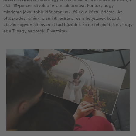
akár 15-perces sávokra le vannak bontva. Fontos, hogy
mindenre jóval több időt szánjunk, főleg a készülődésre. Az
öltözködés, smink, a smink lesírása, és a helyszínek közötti
utazás nagyon könnyen el tud húzódni. És ne felejtsétek el, hogy
ez a Ti nagy napotok! Élvezzétek!