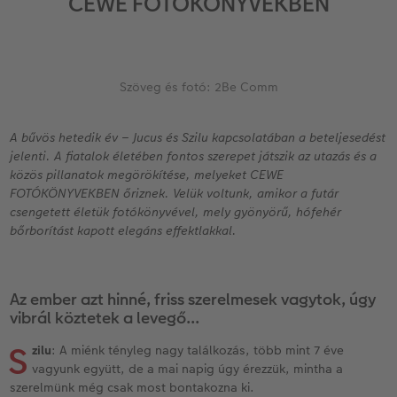
CEWE FOTÓKÖNYVEKBEN
Vásárlói mintakönyvek
Matt Prints
Direkt nyomtatású alufotó
Üdvözlőkártyák
Kiegészítők
CEWE PHOTO AWARD FOTÓPÁLYÁZAT
Így működik
Képméretek
Galériafotó
Kiskedvencek világa
CEWE myPhotos
Fotózási tippek és trükkök
oftver
Szöveg és fotó: 2Be Comm
Kids CEWE FOTÓKÖNYV
Prémium poszter
Habkarton
Iskolaszer és irodaszer
Hogyan készíts jobb képeket a telefonodd
s
Art Collection CEWE FOTÓKÖNYV
Art Prints
Esküvői köszöntő tábla
Fényképes ajándékdobozok
Híreink
A bűvös hetedik év – Jucus és Szilu kapcsolatában a beteljesedést
jelenti. A fiatalok életében fontos szerepet játszik az utazás és a
közös pillanatok megörökítése, melyeket CEWE
Kiegészítők
Fotókidolgozás normál
Poszterléc
Textíliák
CEWE sztorik
FOTÓKÖNYVEKBEN őriznek. Velük voltunk, amikor a futár
csengetett életük fotókönyvével, mely gyönyörű, hófehér
CEWE myPhotos
Fényképtároló dobozok
Hexxas
Art Prints
Egyedi ajándékötletek
bőrborítást kapott elegáns effektlakkal.
Fotócsomagok
Fafotó
Fényképes naptárak
Ajándékötletek szeretteinek
Az ember azt hinné, friss szerelmesek vagytok, úgy
Fotómatrica
Többrészes fali dekoráció
CEWE FOTÓKÖNYV Kids
Utazás
vibrál köztetek a levegő...
S
Azonnali fotókidolgozás
Fotókollázsok
CEWE myPhotos
Esküvő
zilu
: A miénk tényleg nagy találkozás, több mint 7 éve
vagyunk együtt, de a mai napig úgy érezzük, mintha a
szerelmünk még csak most bontakozna ki.
Matrica nyomtatás azonnal
Fotószalag
Ballagás