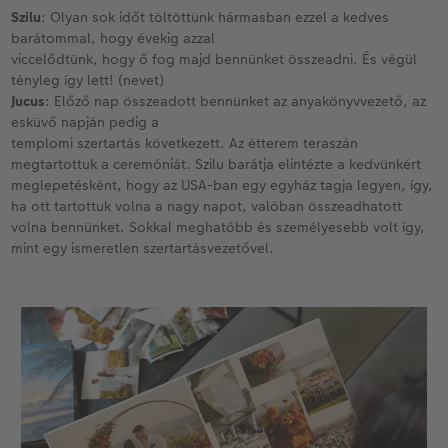
Szilu
: Olyan sok időt töltöttünk hármasban ezzel a kedves
barátommal, hogy évekig azzal
viccelődtünk, hogy ő fog majd bennünket összeadni. És végül
tényleg így lett! (nevet)
Jucus
: Előző nap összeadott bennünket az anyakönyvvezető, az
esküvő napján pedig a
templomi szertartás következett. Az étterem teraszán
megtartottuk a ceremóniát. Szilu barátja elintézte a kedvünkért
meglepetésként, hogy az USA-ban egy egyház tagja legyen, így,
ha ott tartottuk volna a nagy napot, valóban összeadhatott
volna bennünket. Sokkal meghatóbb és személyesebb volt így,
mint egy ismeretlen szertartásvezetővel.