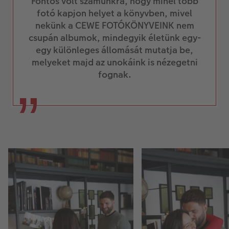
Fontos volt számunkra, hogy minél több
fotó kapjon helyet a könyvben, mivel
nekünk a CEWE FOTÓKÖNYVEINK nem
csupán albumok, mindegyik életünk egy-
egy különleges állomását mutatja be,
melyeket majd az unokáink is nézegetni
fognak.