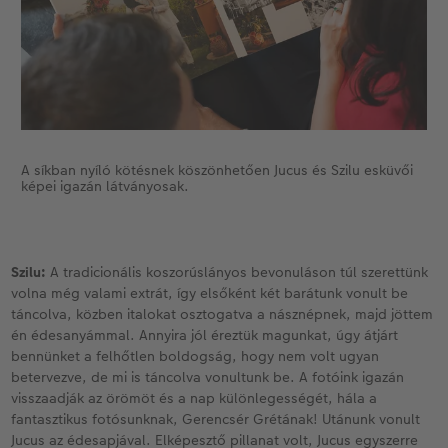
A síkban nyíló kötésnek köszönhetően Jucus és Szilu esküvői
képei igazán látványosak.
Szilu:
A tradicionális koszorúslányos bevonuláson túl szerettünk
volna még valami extrát, így elsőként két barátunk vonult be
táncolva, közben italokat osztogatva a násznépnek, majd jöttem
én édesanyámmal. Annyira jól éreztük magunkat, úgy átjárt
bennünket a felhőtlen boldogság, hogy nem volt ugyan
betervezve, de mi is táncolva vonultunk be. A fotóink igazán
visszaadják az örömöt és a nap különlegességét, hála a
fantasztikus fotósunknak, Gerencsér Grétának! Utánunk vonult
Jucus az édesapjával. Elképesztő pillanat volt, Jucus egyszerre