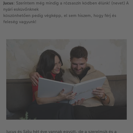
Jucus
: Szerintem még mindig a rózsaszín ködben élünk! (nevet) A
nyári esküvőnknek
Kiegészítők
XXL Retró fotó
CEWE myPhotos
köszönhetően pedig végképp, el sem hiszem, hogy férj és
feleség vagyunk!
CEWE myPhotos
Kiegészítők
CEWE myPhotos
Jucus és Szilu hét éve vannak együtt, de a szerelmük és a