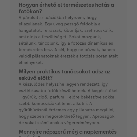
Hogyan érhető el természetes hatás a
fotókon?
A párokat szituációkba helyezem, hogy
ellazuljanak. Egy üveg pezsgő feldobja a
hangulatot: felrázzák, kibontják, szétfröcskölik,
ami oldja a feszültséget. Sokat mozgunk,
sétálunk, táncolunk, így a fotózás dinamikus és
természetes lesz. A cél, hogy ne póznak, hanem
valódi pillanatoknak érezzék a fotózás során átélt
élményeket.
Milyen praktikus tanácsokat adsz az
esküvő előtt?
A készülődés helyszíne legyen rendezett, így
esztétikusabb fotók készülhetnek. A kiegészítőket
– gyűrűk, cipő, parfüm – előre bekészítve sokkal
szebb kompozíciókat lehet alkotni. A
gyűrűhúzásnál érdemes egy pillanatra megállni,
hogy szépen megörökíthető legyen. Apróságok,
de sokat számítanak a végeredményben.
Mennyire népszerű még a naplementés