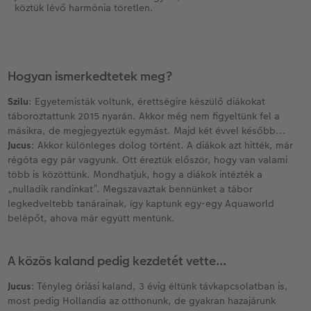
köztük lévő harmónia töretlen.
Hogyan ismerkedtetek meg?
Szilu
: Egyetemisták voltunk, érettségire készülő diákokat
táboroztattunk 2015 nyarán. Akkor még nem figyeltünk fel a
másikra, de megjegyeztük egymást. Majd két évvel később...
Jucus
: Akkor különleges dolog történt. A diákok azt hitték, már
régóta egy pár vagyunk. Ott éreztük először, hogy van valami
több is közöttünk. Mondhatjuk, hogy a diákok intézték a
„nulladik randinkat”. Megszavaztak bennünket a tábor
legkedveltebb tanárainak, így kaptunk egy-egy Aquaworld
belépőt, ahova már együtt mentünk.
A közös kaland pedig kezdetét vette...
Jucus
: Tényleg óriási kaland, 3 évig éltünk távkapcsolatban is,
most pedig Hollandia az otthonunk, de gyakran hazajárunk