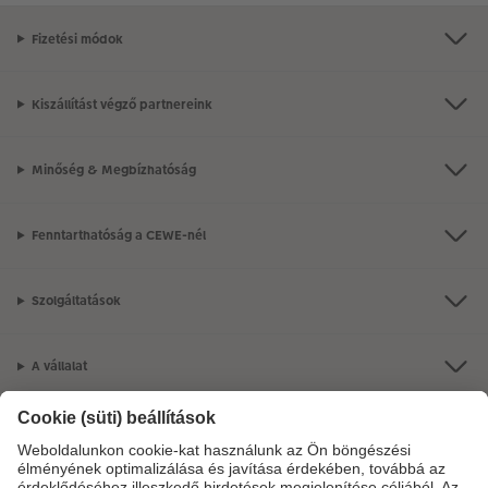
Fizetési módok
Kiszállítást végző partnereink
Minőség & Megbízhatóság
Fenntarthatóság a CEWE-nél
Szolgáltatások
A vállalat
Termékkínálat