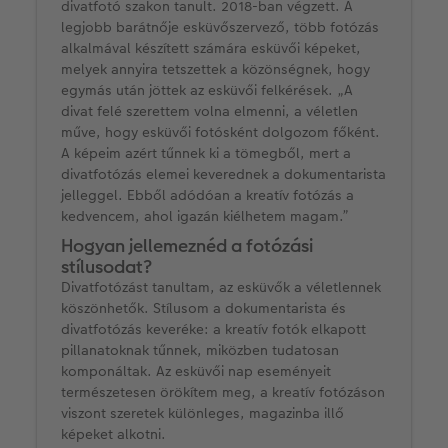
divatfotó szakon tanult. 2018-ban végzett. A
legjobb barátnője esküvőszervező, több fotózás
alkalmával készített számára esküvői képeket,
melyek annyira tetszettek a közönségnek, hogy
egymás után jöttek az esküvői felkérések. „A
divat felé szerettem volna elmenni, a véletlen
műve, hogy esküvői fotósként dolgozom főként.
A képeim azért tűnnek ki a tömegből, mert a
divatfotózás elemei keverednek a dokumentarista
jelleggel. Ebből adódóan a kreatív fotózás a
kedvencem, ahol igazán kiélhetem magam.”
Hogyan jellemeznéd a fotózási
stílusodat?
Divatfotózást tanultam, az esküvők a véletlennek
köszönhetők. Stílusom a dokumentarista és
divatfotózás keveréke: a kreatív fotók elkapott
pillanatoknak tűnnek, miközben tudatosan
komponáltak. Az esküvői nap eseményeit
természetesen örökítem meg, a kreatív fotózáson
viszont szeretek különleges, magazinba illő
képeket alkotni.