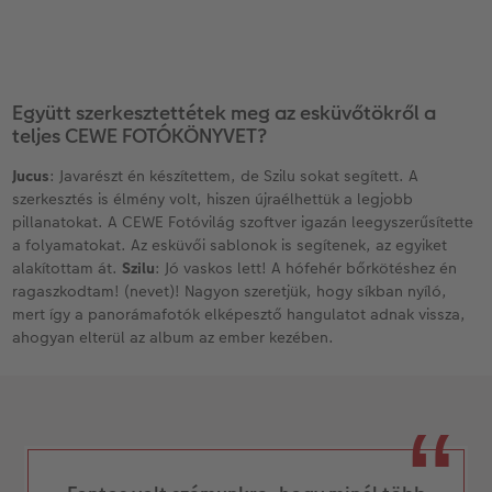
Együtt szerkesztettétek meg az esküvőtökről a
teljes CEWE FOTÓKÖNYVET?
Jucus
: Javarészt én készítettem, de Szilu sokat segített. A
szerkesztés is élmény volt, hiszen újraélhettük a legjobb
pillanatokat. A CEWE Fotóvilág szoftver igazán leegyszerűsítette
a folyamatokat. Az esküvői sablonok is segítenek, az egyiket
alakítottam át.
Szilu
: Jó vaskos lett! A hófehér bőrkötéshez én
ragaszkodtam! (nevet)! Nagyon szeretjük, hogy síkban nyíló,
mert így a panorámafotók elképesztő hangulatot adnak vissza,
ahogyan elterül az album az ember kezében.