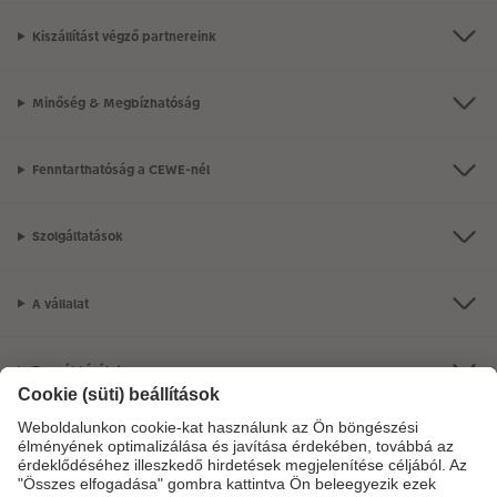
Kiszállítást végző partnereink
Minőség & Megbízhatóság
Fenntarthatóság a CEWE-nél
Szolgáltatások
A vállalat
Termékkínálat
CEWE Fotóvilág