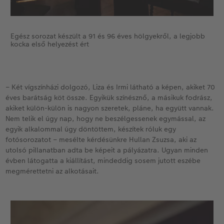
Egész sorozat készült a 91 és 96 éves hölgyekről, a legjobb
kocka első helyezést ért
– Két vígszínházi dolgozó, Liza és Irmi látható a képen, akiket 70
éves barátság köt össze. Egyikük színésznő, a másikuk fodrász,
akiket külön-külön is nagyon szeretek, pláne, ha együtt vannak.
Nem telik el úgy nap, hogy ne beszélgessenek egymással, az
egyik alkalommal úgy döntöttem, készítek róluk egy
fotósorozatot – mesélte kérdésünkre Hullan Zsuzsa, aki az
utolsó pillanatban adta be képeit a pályázatra. Ugyan minden
évben látogatta a kiállítást, mindeddig sosem jutott eszébe
megmérettetni az alkotásait.