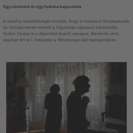
Egy színésznő és egy fodrász kapcsolata
Kiegészítők
XXL Retró fotó
CEWE myPhotos
A mezőny sokszínűségét mutatja, hogy a hivatásos fényképészek
CEWE myPhotos
Kiegészítők
és fotóriporterek mellett a Vígszínház népszerű színésznője,
Hullan Zsuzsa is a díjazottak között szerepel. Barátnők című
képével ért el I. helyezést a Mindennapi élet kategóriában.
CEWE myPhotos