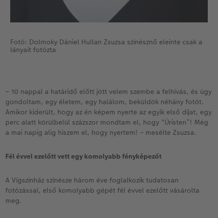
Fotó: Dolmoky Dániel Hullan Zsuzsa színésznő eleinte csak a
lányait fotózta
– 10 nappal a határidő előtt jött velem szembe a felhívás, és úgy
gondoltam, egy életem, egy halálom, beküldök néhány fotót.
Amikor kiderült, hogy az én képem nyerte az egyik első díjat, egy
perc alatt körülbelül százszor mondtam el, hogy “Úristen”! Még
a mai napig alig hiszem el, hogy nyertem! – mesélte Zsuzsa.
Fél évvel ezelőtt vett egy komolyabb fényképezőt
A Vígszínház színésze három éve foglalkozik tudatosan
fotózással, első komolyabb gépét fél évvel ezelőtt vásárolta
meg.