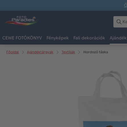
Ő
CEWE FOTÓKÖNYV
Fényképek
Fali dekorációk
Ajándék
Főoldal
Ajándéktárgyak
Textíliák
Hordozó táska