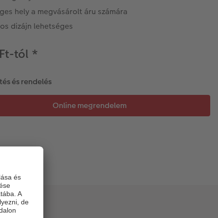
ges hely a megvásárolt áru számára
os dizájn lehetséges
Ft-tól
*
tés és rendelés