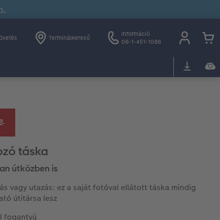
n.
Információ
övetés
Terminálkereső
06-1-451-1088
zó táska
san útközben is
ás vagy utazás: ez a saját fotóval ellátott táska mindig
tó útitársa lesz
l fogantyú