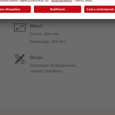
Termékinformációk
Méret:
Hossz: 400 mm
Szélesség: 355 mm
Dizájn:
Számtalan dizájnjavaslat,
számos témában