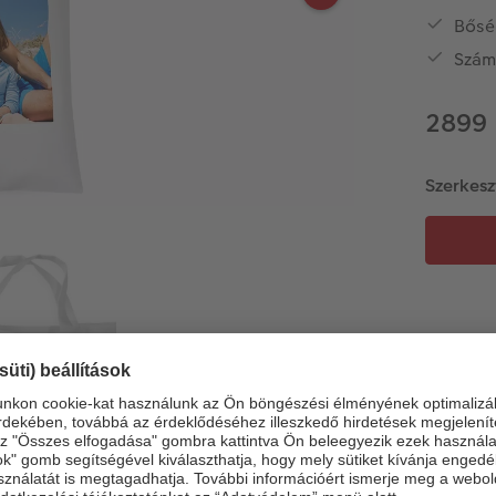
Bősé
Szám
2899 
Szerkesz