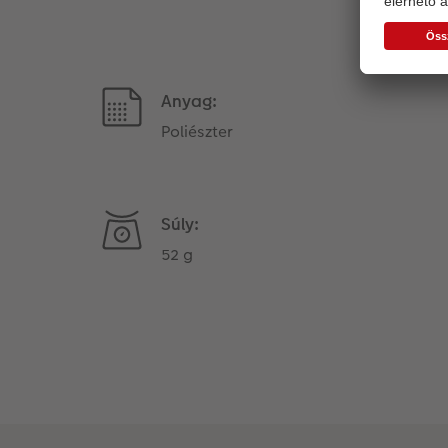
Anyag:
Poliészter
Súly:
52 g