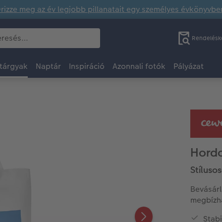
rizze meg az év legjobb pillanatait egy személyes évkönyvbe
Rendelésk
tárgyak
Naptár
Inspiráció
Azonnali fotók
Pályázat
Hordo
Stíluso
Bevásárl
megbízha
Stabi