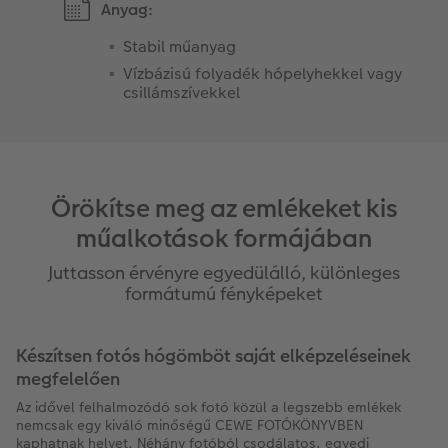
Anyag:
Stabil műanyag
Vízbázisú folyadék hópelyhekkel vagy
csillámszívekkel
Örökítse meg az emlékeket kis
műalkotások formájában
Juttasson érvényre egyedülálló, különleges
formátumú fényképeket
Készítsen fotós hógömböt saját elképzeléseinek
megfelelően
Az idővel felhalmozódó sok fotó közül a legszebb emlékek
nemcsak egy kiváló minőségű CEWE FOTÓKÖNYVBEN
kaphatnak helyet. Néhány fotóból csodálatos, egyedi