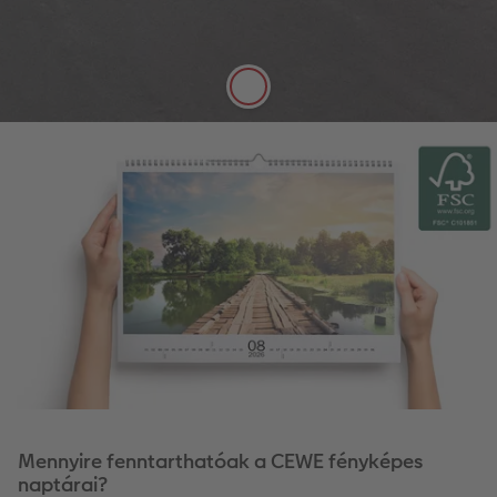
A minőségi, 250 g/m² vastagságú, klasszikus matt
papír selyemmatt felülete tökéletesen alkalmas
arra, hogy tollal jegyzetelni lehessen rá.
Mennyire fenntarthatóak a CEWE fényképes
naptárai?