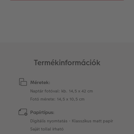
Kiegészítők
XXL Retró fotó
CEWE myPhotos
CEWE myPhotos
Kiegészítők
CEWE myPhotos
Termékinformációk
Méretek:
Naptár fotóval: kb. 14,5 x 42 cm
Fotó mérete: 14,5 x 10,5 cm
Papírtípus:
Digitális nyomtatás - Klasszikus matt papír
Saját tollal írható