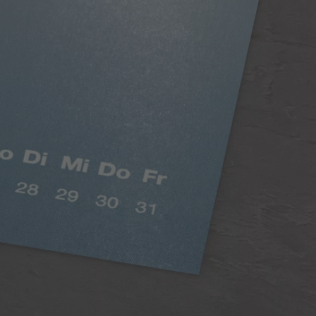
Klasszikus matt papír
Telt színek, selyemmatt hatás