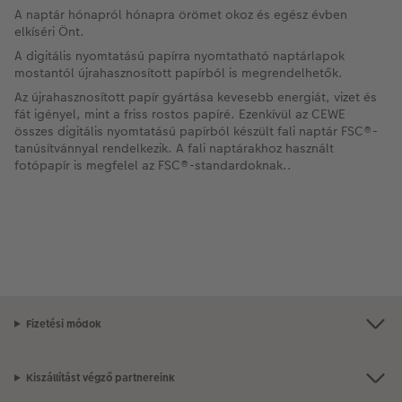
A naptár hónapról hónapra örömet okoz és egész évben
elkíséri Önt.
A digitális nyomtatású papírra nyomtatható naptárlapok
mostantól újrahasznosított papírból is megrendelhetők.
Az újrahasznosított papír gyártása kevesebb energiát, vizet és
fát igényel, mint a friss rostos papíré. Ezenkívül az CEWE
összes digitális nyomtatású papírból készült fali naptár FSC®-
tanúsítvánnyal rendelkezik. A fali naptárakhoz használt
fotópapír is megfelel az FSC®-standardoknak..
Fizetési módok
Kiszállítást végző partnereink