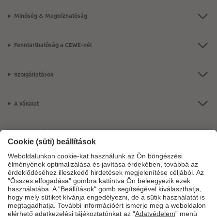
Minőség & Megbízhatóság
Fenntarthatóság a CEWE-nél
Szolgáltatások
A vállalat
Termékkínálat
CEWE Fotóvilág