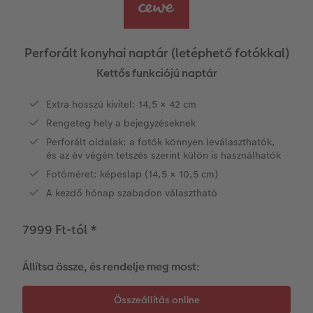
Vásárlói mintakönyvek
Matt Prints
Direkt nyomtatású alufotó
Üdvözlőkártyák
Kiegészítők
CEWE PHOTO AWARD FOTÓPÁLYÁZAT
Így működik
Képméretek
Galériafotó
Kiskedvencek világa
CEWE myPhotos
Fotózási tippek és trükkök
oftver
Perforált konyhai naptár (letéphető fotókkal)
Kids CEWE FOTÓKÖNYV
Prémium poszter
Habkarton
Iskolaszer és irodaszer
Hogyan készíts jobb képeket a telefonodd
Kettős funkciójú naptár
s
Extra hosszú kivitel: 14,5 × 42 cm
Art Collection CEWE FOTÓKÖNYV
Art Prints
Esküvői köszöntő tábla
Fényképes ajándékdobozok
Híreink
Rengeteg hely a bejegyzéseknek
Kiegészítők
Fotókidolgozás normál
Poszterléc
Textíliák
CEWE sztorik
Perforált oldalak: a fotók könnyen leválaszthatók,
és az év végén tetszés szerint külön is használhatók
CEWE myPhotos
Fényképtároló dobozok
Hexxas
Art Prints
Egyedi ajándékötletek
Fotóméret: képeslap (14,5 × 10,5 cm)
A kezdő hónap szabadon választható
Fotócsomagok
Fafotó
Fényképes naptárak
Ajándékötletek szeretteinek
7999 Ft-tól
*
Fotómatrica
Többrészes fali dekoráció
CEWE FOTÓKÖNYV Kids
Utazás
Állítsa össze, és rendelje meg most:
Azonnali fotókidolgozás
Fotókollázsok
CEWE myPhotos
Esküvő
Matrica nyomtatás azonnal
Fotószalag
Ballagás