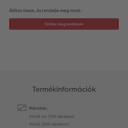
Állítsa össze, és rendelje meg most:
Kiegészítők
XXL Retró fotó
CEWE myPhotos
CEWE myPhotos
Kiegészítők
CEWE myPhotos
Termékinformációk
Méretek:
20x28 cm (100 darabos)
30x42 (200 darabos)