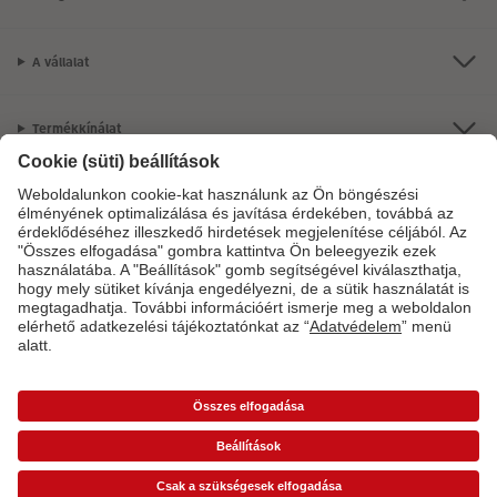
A vállalat
Termékkínálat
CEWE Fotóvilág
Szolgáltatásainkkal vagy megrendelésével kapcsolatos kérdések esetén
hívjon minket telefonon:
06-1-451-1088
Hétfő-vasárnap: 8:00–17:00 óráig.
*Az árak ajánlott fogyasztói árak és az ÁFÁ-t tartalmazzák, de nem tartalmazzák a