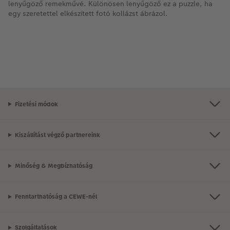
lenyűgöző remekművé. Különösen lenyűgöző ez a puzzle, ha
egy szeretettel elkészített fotó kollázst ábrázol.
Fizetési módok
Kiszállítást végző partnereink
Minőség & Megbízhatóság
Fenntarthatóság a CEWE-nél
Szolgáltatások