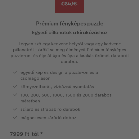
Vásárlói mintakönyvek
Matt Prints
Direkt nyomtatású alufotó
Üdvözlőkártyák
Kiegészítők
CEWE PHOTO AWARD FOTÓPÁLYÁZAT
Így működik
Képméretek
Galériafotó
Kiskedvencek világa
CEWE myPhotos
Fotózási tippek és trükkök
oftver
Prémium fényképes puzzle
Kids CEWE FOTÓKÖNYV
Prémium poszter
Habkarton
Iskolaszer és irodaszer
Hogyan készíts jobb képeket a telefonodd
Egyedi pillanatok a kirakózáshoz
s
Legyen szó egy kedvenc helyről vagy egy kedvenc
Art Collection CEWE FOTÓKÖNYV
Art Prints
Esküvői köszöntő tábla
Fényképes ajándékdobozok
Híreink
pillanatról - örökítse meg élményeit Prémium fényképes
puzzle-on, és élje át újra és újra a kirakás örömét darabról
darabra.
Kiegészítők
Fotókidolgozás normál
Poszterléc
Textíliák
CEWE sztorik
egyedi kép és design a puzzle-on és a
CEWE myPhotos
Fényképtároló dobozok
Hexxas
Art Prints
Egyedi ajándékötletek
csomagoláson
környezetbarát, vízbázisú nyomtatás
Fotócsomagok
Fafotó
Fényképes naptárak
Ajándékötletek szeretteinek
100, 200, 500, 1000, 1500 és 2000 darabos
méretben
Fotómatrica
Többrészes fali dekoráció
CEWE FOTÓKÖNYV Kids
Utazás
szilárd és strapabíró darabok
mágnesesen záródó doboz
Azonnali fotókidolgozás
Fotókollázsok
CEWE myPhotos
Esküvő
7999 Ft-tól
*
Matrica nyomtatás azonnal
Fotószalag
Ballagás