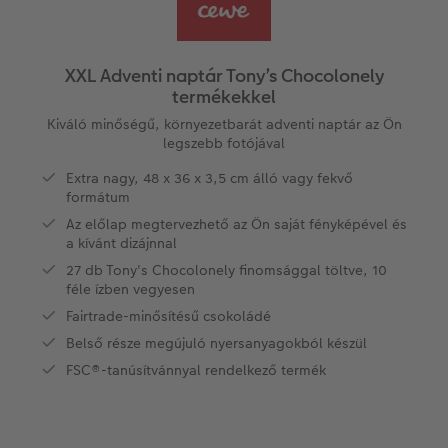
Vásárlói mintakönyvek
Matt Prints
Direkt nyomtatású alufotó
Üdvözlőkártyák
Kiegészítők
CEWE PHOTO AWARD FOTÓPÁLYÁZAT
Így működik
Képméretek
Galériafotó
Kiskedvencek világa
CEWE myPhotos
Fotózási tippek és trükkök
oftver
XXL Adventi naptár Tony’s Chocolonely
termékekkel
Kids CEWE FOTÓKÖNYV
Prémium poszter
Habkarton
Iskolaszer és irodaszer
Hogyan készíts jobb képeket a telefonodd
s
Kiváló minőségű, környezetbarát adventi naptár az Ön
legszebb fotójával
Art Collection CEWE FOTÓKÖNYV
Art Prints
Esküvői köszöntő tábla
Fényképes ajándékdobozok
Híreink
Extra nagy, 48 x 36 x 3,5 cm álló vagy fekvő
formátum
Kiegészítők
Fotókidolgozás normál
Poszterléc
Textíliák
CEWE sztorik
Az előlap megtervezhető az Ön saját fényképével és
a kívánt dizájnnal
CEWE myPhotos
Fényképtároló dobozok
Hexxas
Art Prints
Egyedi ajándékötletek
27 db Tony's Chocolonely finomsággal töltve, 10
féle ízben vegyesen
Fotócsomagok
Fafotó
Fényképes naptárak
Ajándékötletek szeretteinek
Fairtrade-minősítésű csokoládé
Fotómatrica
Többrészes fali dekoráció
CEWE FOTÓKÖNYV Kids
Utazás
Belső része megújuló nyersanyagokból készül
FSC®-tanúsítvánnyal rendelkező termék
Azonnali fotókidolgozás
Fotókollázsok
CEWE myPhotos
Esküvő
Matrica nyomtatás azonnal
Fotószalag
Ballagás