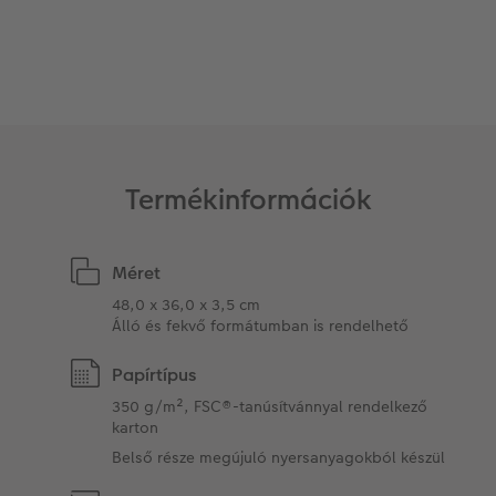
Kiegészítők
XXL Retró fotó
CEWE myPhotos
CEWE myPhotos
Kiegészítők
CEWE myPhotos
Termékinformációk
Méret
48,0 x 36,0 x 3,5 cm
Álló és fekvő formátumban is rendelhető
Papírtípus
350 g/m², FSC®-tanúsítvánnyal rendelkező
karton
Belső része megújuló nyersanyagokból készül