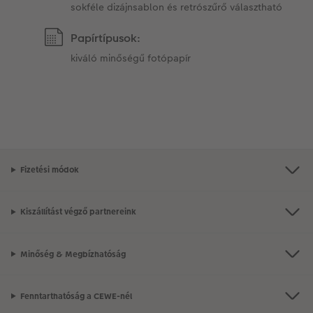
sokféle dizájnsablon és retrószűrő választható
Papírtípusok:
kiváló minőségű fotópapír
Fizetési módok
Kiszállítást végző partnereink
Minőség & Megbízhatóság
Fenntarthatóság a CEWE-nél