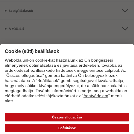
Szolgáltatások
A vállalat
Termékkínálat
CEWE Fotóvilág
Szolgáltatásainkkal vagy megrendelésével kapcsolatos kérdések esetén
hívjon minket telefonon:
06-1-451-1088
Hétfő-vasárnap: 8:00–17:00 óráig.