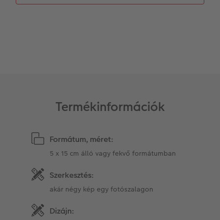
Matrica nyomtatás azonnal
Fotószalag
Ballagás
Kiegészítők
XXL Retró fotó
CEWE myPhotos
CEWE myPhotos
Kiegészítők
CEWE myPhotos
Termékinformációk
Formátum, méret:
5 x 15 cm álló vagy fekvő formátumban
Szerkesztés:
akár négy kép egy fotószalagon
Dizájn: