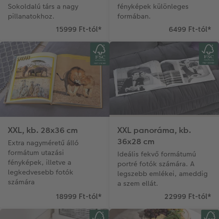
Sokoldalú társ a nagy
fényképek különleges
pillanatokhoz.
formában.
15999 Ft-tól
*
6499 Ft-tól
*
XXL, kb. 28x36 cm
XXL panoráma, kb.
36x28 cm
Extra nagyméretű álló
formátum utazási
Ideális fekvő formátumú
fényképek, illetve a
portré fotók számára. A
legkedvesebb fotók
legszebb emlékei, ameddig
számára
a szem ellát.
18999 Ft-tól
*
22999 Ft-tól
*