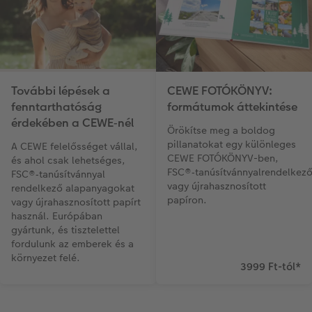
További lépések a
CEWE FOTÓKÖNYV:
fenntarthatóság
formátumok áttekintése
érdekében a CEWE‑nél
Örökítse meg a boldog
pillanatokat egy különleges
A CEWE felelősséget vállal,
CEWE FOTÓKÖNYV-ben,
és ahol csak lehetséges,
FSC®‑tanúsítvánnyalrendelkez
FSC®‑tanúsítvánnyal
vagy újrahasznosított
rendelkező alapanyagokat
papíron.
vagy újrahasznosított papírt
használ. Európában
gyártunk, és tisztelettel
fordulunk az emberek és a
környezet felé.
3999 Ft-tól
*