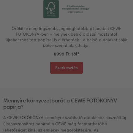
Kiegészítők
XXL Retró fotó
CEWE myPhotos
CEWE myPhotos
Kiegészítők
Örökítse meg legszebb, legmeghatóbb pillanatait CEWE
FOTÓKÖNYV-ben – melynek belső oldalai mostantól
újrahasznosított papírral is elérhetőek - a belső oldalakat saját
CEWE myPhotos
ízlése szerint alakíthatja.
8999 Ft-tól
*
Szerkesztés
Mennyire környezetbarát a CEWE FOTÓKÖNYV
papírja?
A CEWE FOTÓKÖNYV személyre szabható oldalaihoz használt új
újrahasznosított papírral a CEWE még fenntarthatóbb
lehetőséget kínál az emlékek megörökítésére. Az