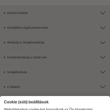
Fizetési módok
Kiszállítást végző partnereink
Minőség & Megbízhatóság
Fenntarthatóság a CEWE-nél
Szolgáltatások
A vállalat
Termékkínálat