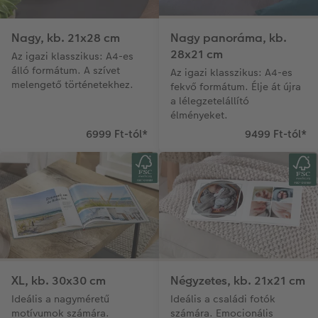
Nagy, kb. 21x28 cm
Nagy panoráma, kb.
28x21 cm
Az igazi klasszikus: A4-es
álló formátum. A szívet
Az igazi klasszikus: A4-es
melengető történetekhez.
fekvő formátum. Élje át újra
a lélegzetelállító
élményeket.
6999 Ft-tól
*
9499 Ft-tól
*
XL, kb. 30x30 cm
Négyzetes, kb. 21x21 cm
Ideális a nagyméretű
Ideális a családi fotók
motívumok számára.
számára. Emocionális