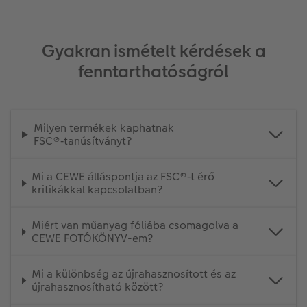
Gyakran ismételt kérdések a
fenntarthatóságról
Milyen termékek kaphatnak
FSC®‑tanúsítványt?
Mi a CEWE álláspontja az FSC®‑t érő
kritikákkal kapcsolatban?
Miért van műanyag fóliába csomagolva a
CEWE FOTÓKÖNYV-em?
Mi a különbség az újrahasznosított és az
újrahasznosítható között?