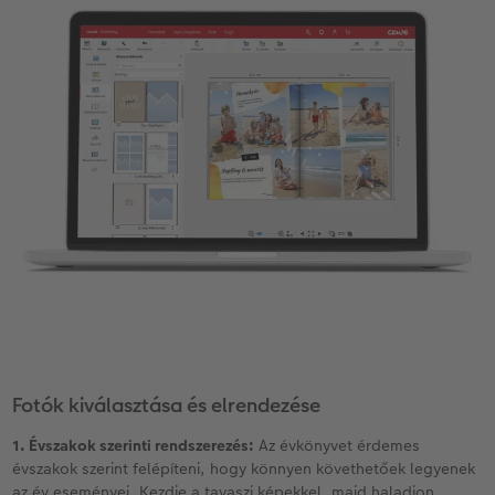
Kiegészítők
XXL Retró fotó
CEWE myPhotos
CEWE myPhotos
Kiegészítők
CEWE myPhotos
Fotók kiválasztása és elrendezése
1. Évszakok szerinti rendszerezés:
Az évkönyvet érdemes
évszakok szerint felépíteni, hogy könnyen követhetőek legyenek
az év eseményei. Kezdje a tavaszi képekkel, majd haladjon