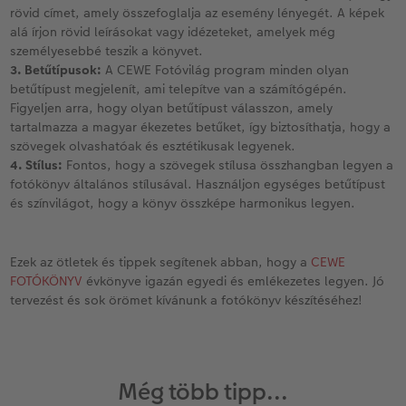
rövid címet, amely összefoglalja az esemény lényegét. A képek
alá írjon rövid leírásokat vagy idézeteket, amelyek még
személyesebbé teszik a könyvet.
3. Betűtípusok:
A CEWE Fotóvilág program minden olyan
betűtípust megjelenít, ami telepítve van a számítógépén.
Figyeljen arra, hogy olyan betűtípust válasszon, amely
tartalmazza a magyar ékezetes betűket, így biztosíthatja, hogy a
szövegek olvashatóak és esztétikusak legyenek.
4. Stílus:
Fontos, hogy a szövegek stílusa összhangban legyen a
fotókönyv általános stílusával. Használjon egységes betűtípust
és színvilágot, hogy a könyv összképe harmonikus legyen.
Ezek az ötletek és tippek segítenek abban, hogy a
CEWE
FOTÓKÖNYV
évkönyve igazán egyedi és emlékezetes legyen. Jó
tervezést és sok örömet kívánunk a fotókönyv készítéséhez!
Még több tipp...