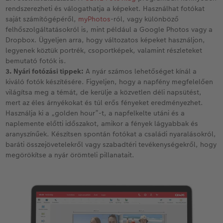
rendszerezheti és válogathatja a képeket. Használhat fotókat
saját számítógépéről,
myPhotos
-ról, vagy különböző
felhőszolgáltatásokról is, mint például a Google Photos vagy a
Dropbox. Ügyeljen arra, hogy változatos képeket használjon,
legyenek köztük portrék, csoportképek, valamint részleteket
bemutató fotók is.
3. Nyári fotózási tippek:
A nyár számos lehetőséget kínál a
kiváló fotók készítésére. Figyeljen, hogy a napfény megfelelően
világítsa meg a témát, de kerülje a közvetlen déli napsütést,
mert az éles árnyékokat és túl erős fényeket eredményezhet.
Használja ki a „golden hour”-t, a napfelkelte utáni és a
naplemente előtti időszakot, amikor a fények lágyabbak és
aranyszínűek. Készítsen spontán fotókat a családi nyaralásokról,
baráti összejövetelekről vagy szabadtéri tevékenységekről, hogy
megörökítse a nyár örömteli pillanatait.