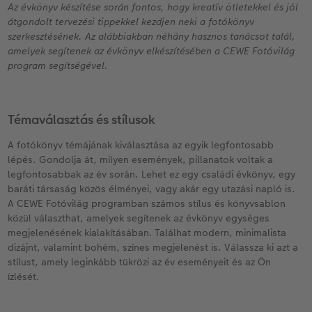
Vásárlói mintakönyvek
Matt Prints
Direkt nyomtatású alufotó
Üdvözlőkártyák
Kiegészítők
CEWE PHOTO AWARD FOTÓPÁLYÁZAT
Az évkönyv készítése során fontos, hogy kreatív ötletekkel és jól
átgondolt tervezési tippekkel kezdjen neki a fotókönyv
szerkesztésének. Az alábbiakban néhány hasznos tanácsot talál,
Így működik
Képméretek
Galériafotó
Kiskedvencek világa
CEWE myPhotos
Fotózási tippek és trükkök
oftver
amelyek segítenek az évkönyv elkészítésében a CEWE Fotóvilág
program segítségével.
Kids CEWE FOTÓKÖNYV
Prémium poszter
Habkarton
Iskolaszer és irodaszer
Hogyan készíts jobb képeket a telefonodd
s
Art Collection CEWE FOTÓKÖNYV
Art Prints
Esküvői köszöntő tábla
Fényképes ajándékdobozok
Híreink
Témaválasztás és stílusok
Kiegészítők
Fotókidolgozás normál
Poszterléc
Textíliák
CEWE sztorik
A fotókönyv témájának kiválasztása az egyik legfontosabb
lépés. Gondolja át, milyen események, pillanatok voltak a
CEWE myPhotos
Fényképtároló dobozok
Hexxas
Art Prints
Egyedi ajándékötletek
legfontosabbak az év során. Lehet ez egy családi évkönyv, egy
baráti társaság közös élményei, vagy akár egy utazási napló is.
A CEWE Fotóvilág programban számos stílus és könyvsablon
Fotócsomagok
Fafotó
Fényképes naptárak
Ajándékötletek szeretteinek
közül választhat, amelyek segítenek az évkönyv egységes
megjelenésének kialakításában. Találhat modern, minimalista
Fotómatrica
Többrészes fali dekoráció
CEWE FOTÓKÖNYV Kids
Utazás
dizájnt, valamint bohém, színes megjelenést is. Válassza ki azt a
stílust, amely leginkább tükrözi az év eseményeit és az Ön
Azonnali fotókidolgozás
Fotókollázsok
CEWE myPhotos
Esküvő
ízlését.
Matrica nyomtatás azonnal
Fotószalag
Ballagás