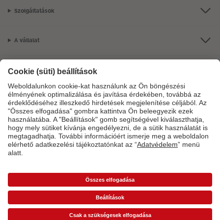
Szolgáltatások
A vállalat
Termékkínálat
CEWE Fotóvilág
Szolgáltatásainkkal vagy megrendelésével kapcsolatos kérdések esetén
hívjon minket telefonon:
06-1-451-1088
Hétfő-vasárnap: 8:00–17:00 óráig.
*Az árak ajánlott fogyasztói árak és az ÁFÁ-t tartalmazzák, de nem tartalmazzák a