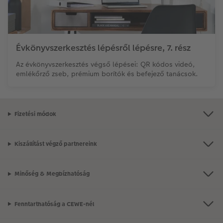
Évkönyvszerkesztés lépésről lépésre, 7. rész
Az évkönyvszerkesztés végső lépései: QR kódos videó,
emlékőrző zseb, prémium borítók és befejező tanácsok.
Fizetési módok
Kiszállítást végző partnereink
Minőség & Megbízhatóság
Fenntarthatóság a CEWE-nél